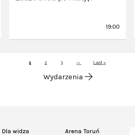
19:00
Bieżąca
Page
Page
Następna
Ostatnia
1
2
3
››
Last »
strona
strona
strona
Wydarzenia
Dla widza
Arena Toruń