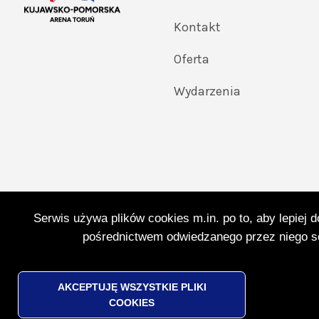
Kontakt
Oferta
Wydarzenia
Serwis używa plików cookies m.in. po to, aby lepiej 
pośrednictwem odwiedzanego przez niego se
© 2025 Toruńska Infrastruktura Sportowa Sp. z o.
WYCOFAJ
AKCEPTUJĘ WSZYSTKIE PLIKI
ZGODĘ
COOKIES
Design by 
Vobacom
Will
NA