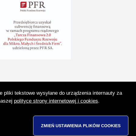
e pliki tekstowe wysyłane do urządzenia internauty za
Menu
naszej
polityce strony internetowej i cookies
.
social
Deklaracja dostępności
Mapa strony
Stopka
ZMIEŃ USTAWIENIA PLIKÓW
COOKIES