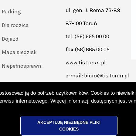
ul. gen. J. Bema 73-89
Parking
87-100 Toruń
Dla rodzica
tel.
(56) 665 00 00
Dojazd
fax
(56) 665 00 05
Mapa siedzisk
www.tis.torun.pl
Przejdź
Niepełnosprawni
do
e-mail:
biuro@tis.torun.pl
strony
tis
toruń
dostosować ją do potrzeb użytkowników. Cookies to niewielki
pl
rwisu internetowego. Więcej informacji dostępnych jest w 
o. | Arena Toruń | Wszelkie prawa zastrzeżone.
AKCEPTUJĘ NIEZBĘDNE PLIKI
COOKIES