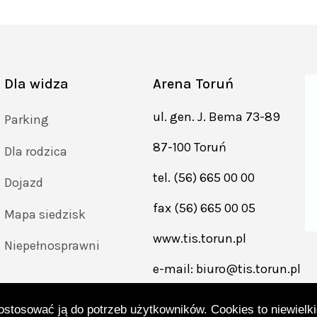
Dla widza
Arena Toruń
ul. gen. J. Bema 73-89
Parking
87-100 Toruń
Dla rodzica
tel.
(56) 665 00 00
Dojazd
fax
(56) 665 00 05
Mapa siedzisk
www.tis.torun.pl
Przejdź
Niepełnosprawni
do
e-mail:
biuro@tis.torun.pl
strony
tis
toruń
dostosować ją do potrzeb użytkowników. Cookies to niewielki