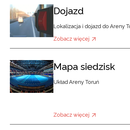
Dojazd
Lokalizacja i dojazd do Areny 
Zobacz więcej
o:
Dojazd
Mapa siedzisk
Układ Areny Toruń
Zobacz więcej
o:
Mapa
siedzisk