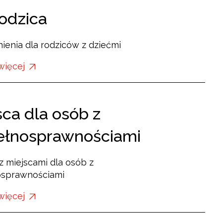
rodzica
enia dla rodziców z dziećmi
więcej
o:
Dla
rodzica
sca dla osób z
ełnosprawnościami
z miejscami dla osób z
osprawnościami
więcej
o:
Miejsca
dla