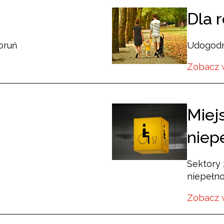
Dla 
Toruń
Udogodni
Zobacz 
Miej
niep
Sektory 
niepełn
Zobacz 