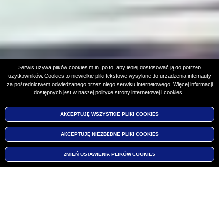
Serwis używa plików cookies m.in. po to, aby lepiej dostosować ją do potrzeb
użytkowników. Cookies to niewielkie pliki tekstowe wysyłane do urządzenia internauty
za pośrednictwem odwiedzanego przez niego serwisu internetowego. Więcej informacji
dostępnych jest w naszej
polityce strony internetowej i cookies
.
AKCEPTUJĘ WSZYSTKIE PLIKI
WYCOFAJ ZGODĘ NA PLIKI
COOKIES
COOKIES
Czytaj więcej
Czytaj więcej
Czytaj więcej
Czytaj więcej
Czytaj więcej
AKCEPTUJĘ NIEZBĘDNE PLIKI
COOKIES
ZMIEŃ USTAWIENIA PLIKÓW
COOKIES
Najbliższe wydarzenia